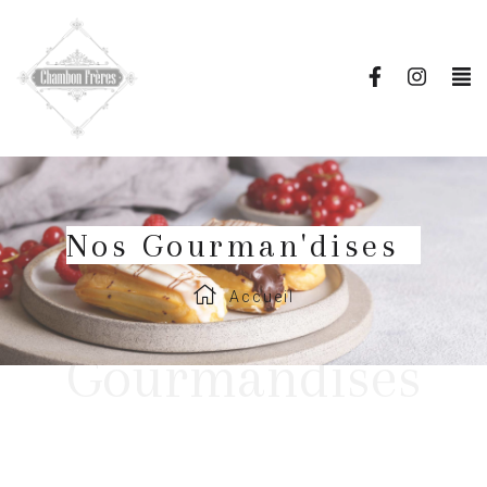
Nos Gourman'dises
Accueil
Gourmandises