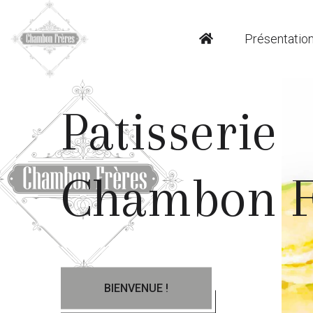
Présentatio
Patisserie
Chambon F
BIENVENUE !