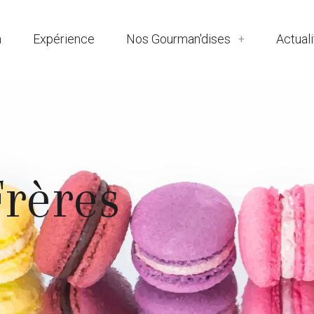
n
Expérience
Nos Gourman'dises
Actual
rères