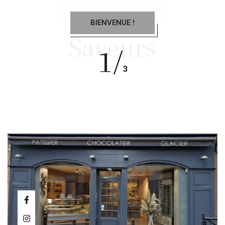
BIENVENUE !
Saveurs
1/
3