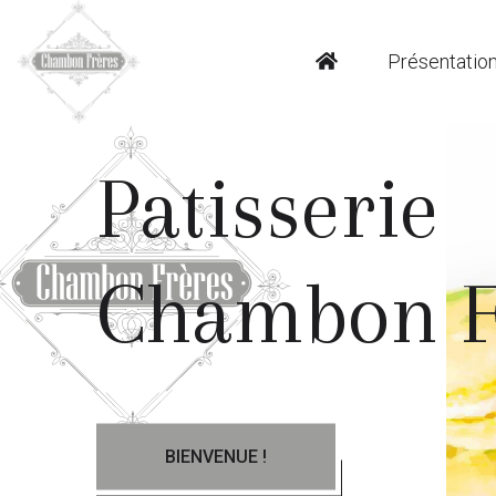
Présentatio
Patisserie
Chambon F
BIENVENUE !