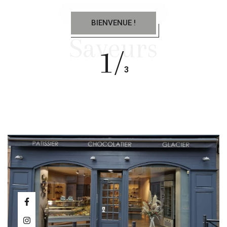
BIENVENUE !
Saveurs
1/
3