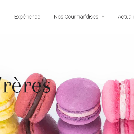
n
Expérience
Nos Gourman'dises
Actual
rères