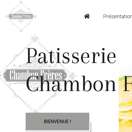
Présentatio
Patisserie
Chambon F
BIENVENUE !